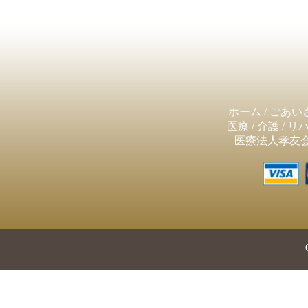
ホーム
/
ごあい
医療
/
介護
/
リ
医療法人孝友会 